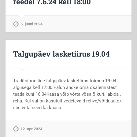
reedel 7.6.24 kell 18:00
5. juuni 2024
Talgupäev lasketiirus 19.04
Traditsiooniline talgupäev lasketiirus toimub 19.04
algusega kell 17:00 Palun andke oma osalemistest
teada kuni 16.04Kaasa võib võtta võsalõikuri, labida ,
reha. Kui sul on kasutult vedelevaid rehve/sõiduauto/,
siis võta need ka kaasa.
12. apr 2024