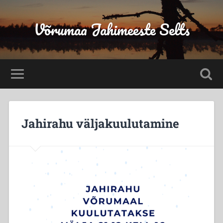
Võrumaa Jahimeeste Selts
Jahirahu väljakuulutamine