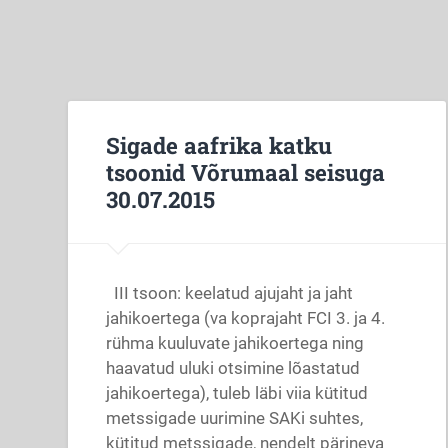
Sigade aafrika katku
tsoonid Võrumaal seisuga
30.07.2015
III tsoon: keelatud ajujaht ja jaht
jahikoertega (va koprajaht FCI 3. ja 4.
rühma kuuluvate jahikoertega ning
haavatud uluki otsimine lõastatud
jahikoertega), tuleb läbi viia kütitud
metssigade uurimine SAKi suhtes,
kütitud metssigade, nendelt pärineva