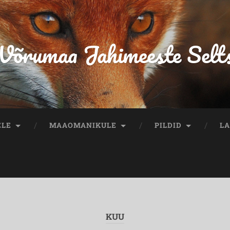
Võrumaa Jahimeeste Selt
ELE
MAAOMANIKULE
PILDID
LA
KUU