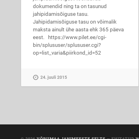
dokumendid ning ta on tasunud
jahipidamisõiguse tasu.
Jahipidamisõiguse tasu on võimalik
maksta ainult ühe aasta ehk 365 päeva
eest. https://www.pilet.ee/cgi-
bin/splususer/splususer.cgi?
op=list_varia&piirkond_id=52
24. juuli 2015
© 2026
VÕRUMAA JAHIMEESTE SELTS
— EHITATUD
W