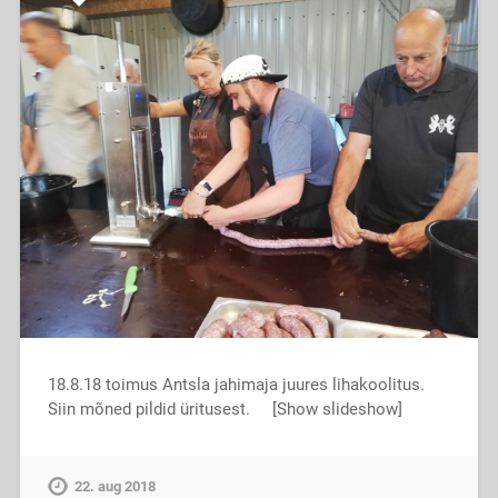
18.8.18 toimus Antsla jahimaja juures lihakoolitus.
Siin mõned pildid üritusest. [Show slideshow]
22. aug 2018