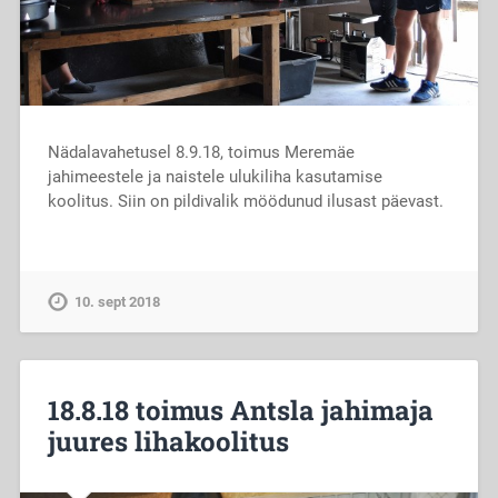
Nädalavahetusel 8.9.18, toimus Meremäe
jahimeestele ja naistele ulukiliha kasutamise
koolitus. Siin on pildivalik möödunud ilusast päevast.
10. sept 2018
18.8.18 toimus Antsla jahimaja
juures lihakoolitus