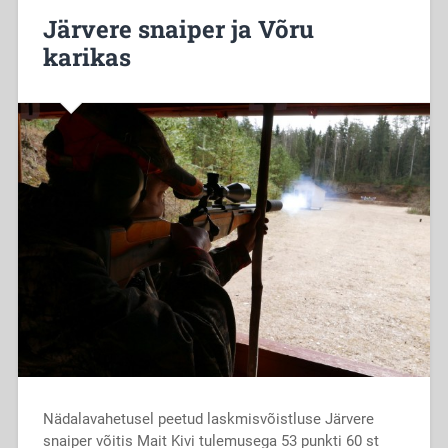
Järvere snaiper ja Võru
karikas
Nädalavahetusel peetud laskmisvõistluse Järvere
snaiper võitis Mait Kivi tulemusega 53 punkti 60 st